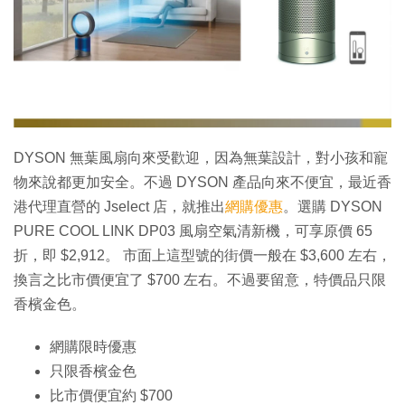
特集
DYSON 無葉風扇向來受歡迎，因為無葉設計，對小孩和寵
物來說都更加安全。不過 DYSON 產品向來不便宜，最近香
港代理直營的 Jselect 店，就推出
網購優惠
。選購 DYSON
PURE COOL LINK DP03 風扇空氣清新機，可享原價 65
折，即 $2,912。 市面上這型號的街價一般在 $3,600 左右，
換言之比市價便宜了 $700 左右。不過要留意，特價品只限
香檳金色。
網購限時優惠
只限香檳金色
比市價便宜約 $700