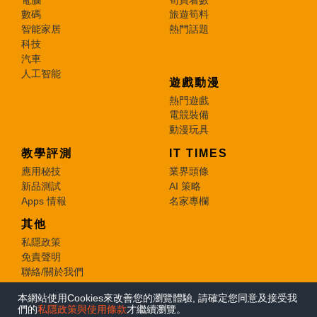
數碼
旅遊筍料
智能家居
熱門話題
科技
汽車
人工智能
遊戲動漫
熱門遊戲
電競裝備
動漫玩具
教學評測
IT TIMES
應用秘技
業界頭條
新品測試
AI 策略
Apps 情報
名家專欄
其他
私隱政策
免責聲明
聯絡/關於我們
本網站使用Cookies來改善您的瀏覽體驗, 請確定您同意及接受我
© 2026 e-zone. All Rights Reserved.
們的
私隱政策與使用條款
才繼續瀏覽。