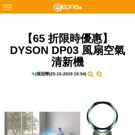
搜尋
【65 折限時優惠】
Facebook
Instagram
DYSON DP03 風扇空氣
科技焦點
清新機
網絡生活
遊戲動漫
|
張冠華
|
25-10-2019 19:54
|
教學評測
EduTech
IT Times
生成式AI與雲端應用
Enterprise Digital Transformation