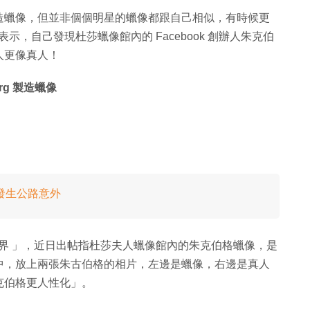
造蠟像，但並非個個明星的蠟像都跟自己相似，有時候更
帖表示，自己發現杜莎蠟像館內的 Facebook 創辦人朱克伯
比真人更像真人！
erg 製造蠟像
發生公路意外
，是
中，放上兩張朱古伯格的相片，左邊是蠟像，右邊是真人
克伯格更人性化」。