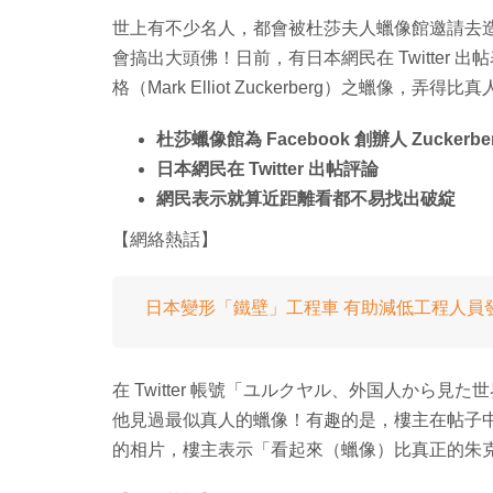
世上有不少名人，都會被杜莎夫人蠟像館邀請去
會搞出大頭佛！日前，有日本網民在 Twitter 出
格（Mark Elliot Zuckerberg）之蠟像，弄得
杜莎蠟像館為 Facebook 創辦人 Zuckerb
日本網民在 Twitter 出帖評論
網民表示就算近距離看都不易找出破綻
【網絡熱話】
日本變形「鐵壁」工程車 有助減低工程人員
在 Twitter 帳號「ユルクヤル、外国人から見た世界‏ 」，近日出帖指杜莎夫人蠟像館內的朱克伯格蠟像
他見過最似真人的蠟像！有趣的是，樓主在帖子
的相片，樓主表示「看起來（蠟像）比真正的朱