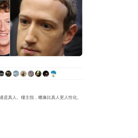
右邊是真人。樓主指，蠟像比真人更人性化。