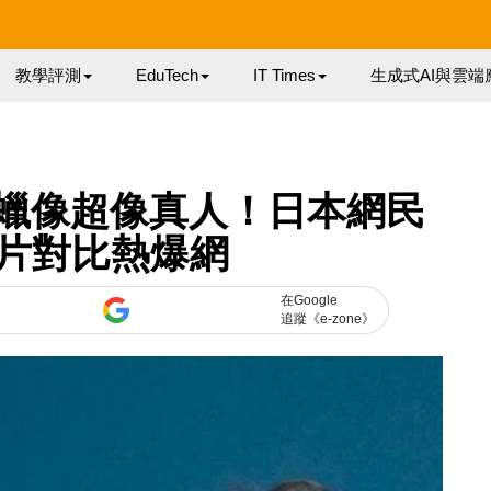
教學評測
EduTech
IT Times
生成式AI與雲端
伯格蠟像超像真人！日本網民
片對比熱爆網
在Google
追蹤《e-zone》