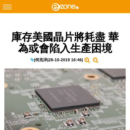
搜尋
庫存美國晶片將耗盡 華
Facebook
Instagram
為或會陷入生產困境
科技焦點
網絡生活
|
何兆洋
|
28-10-2019 16:46
|
遊戲動漫
教學評測
EduTech
IT Times
生成式AI與雲端應用
Enterprise Digital Transformation