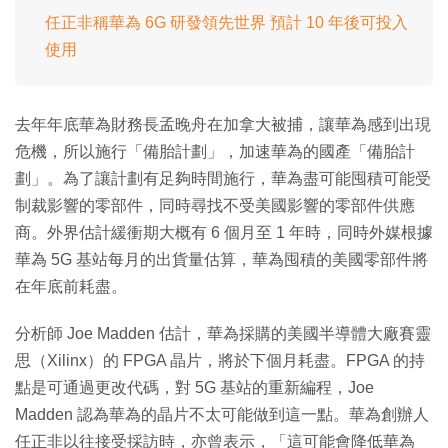
任正非稱華為 6G 研發領先世界 預計 10 年後可投入
使用
去年年底華為財務長孟晚舟在加拿大被捕，讓華為感到出現
危機，所以施行「備胎計劃」，加速華為的國產「備胎計
劃」。為了讓計劃有足夠時間施行，華為盡可能囤積可能受
制裁影響的零部件，同時尋找不受美國影響的零部件供應
商。外界估計緩衝期大概有 6 個月至 1 年時，同時外媒根據
華為 5G 基站每月的出貨量估算，華為囤積的美國零部件將
在年底前耗盡。
分析師 Joe Madden 估計，華為採購的美國半導體大廠賽靈
思（Xilinx）的 FPGA 晶片，將於下個月耗盡。FPGA 的持
點是可通過更改代碼，對 5G 基站的重新編程，Joe
Madden 認為華為的晶片不太可能做到這一點。華為創辦人
任正非以往接受採訪時，亦曾表示，「這可能會降低華為