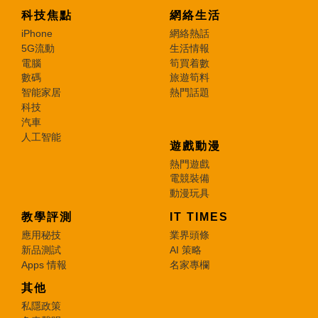
科技焦點
網絡生活
iPhone
網絡熱話
5G流動
生活情報
電腦
筍買着數
數碼
旅遊筍料
智能家居
熱門話題
科技
汽車
人工智能
遊戲動漫
熱門遊戲
電競裝備
動漫玩具
教學評測
IT TIMES
應用秘技
業界頭條
新品測試
AI 策略
Apps 情報
名家專欄
其他
私隱政策