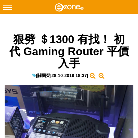
搜尋
狠劈 ＄1300 有找！ 初
Facebook
Instagram
代 Gaming Router 平價
科技焦點
入手
網絡生活
遊戲動漫
|
關國榮
|
28-10-2019 18:37
|
教學評測
EduTech
IT Times
生成式AI與雲端應用
Enterprise Digital Transformation