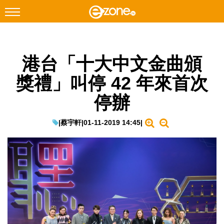
搜尋
港台「十大中文金曲頒
Facebook
Instagram
獎禮」叫停 42 年來首次
科技焦點
停辦
網絡生活
遊戲動漫
|
蔡宇軒
|
01-11-2019 14:45
|
教學評測
EduTech
IT Times
生成式AI與雲端應用
Enterprise Digital Transformation