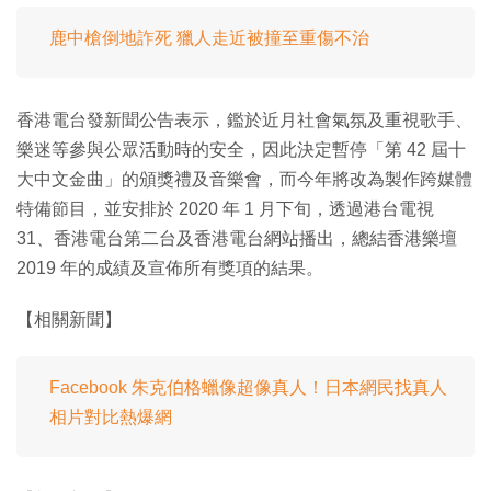
鹿中槍倒地詐死 獵人走近被撞至重傷不治
香港電台發新聞公告表示，鑑於近月社會氣氛及重視歌手、
樂迷等參與公眾活動時的安全，因此決定暫停「第 42 屆十
大中文金曲」的頒獎禮及音樂會，而今年將改為製作跨媒體
特備節目，並安排於 2020 年 1 月下旬，透過港台電視
31、香港電台第二台及香港電台網站播出，總結香港樂壇
2019 年的成績及宣佈所有獎項的結果。
【相關新聞】
Facebook 朱克伯格蠟像超像真人！日本網民找真人
相片對比熱爆網