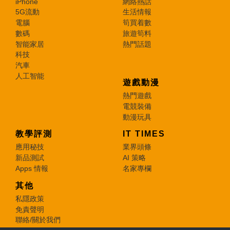
iPhone
網絡熱話
5G流動
生活情報
電腦
筍買着數
數碼
旅遊筍料
智能家居
熱門話題
科技
汽車
人工智能
遊戲動漫
熱門遊戲
電競裝備
動漫玩具
教學評測
IT TIMES
應用秘技
業界頭條
新品測試
AI 策略
Apps 情報
名家專欄
其他
私隱政策
免責聲明
聯絡/關於我們