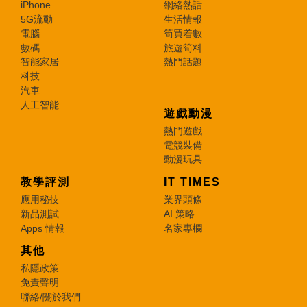
iPhone
網絡熱話
5G流動
生活情報
電腦
筍買着數
數碼
旅遊筍料
智能家居
熱門話題
科技
汽車
人工智能
遊戲動漫
熱門遊戲
電競裝備
動漫玩具
教學評測
IT TIMES
應用秘技
業界頭條
新品測試
AI 策略
Apps 情報
名家專欄
其他
私隱政策
免責聲明
聯絡/關於我們