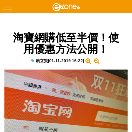
搜尋
淘寶網購低至半價！使
Facebook
Instagram
用優惠方法公開！
科技焦點
網絡生活
|
賴立賢
|
01-11-2019 16:22
|
遊戲動漫
教學評測
EduTech
IT Times
生成式AI與雲端應用
Enterprise Digital Transformation