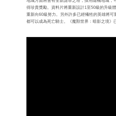
地城方面將會有全新譴罪之塔，採用隨機地城，
得珍貴獎勵。資料片將重新設計1至50級的升級
重新向60級努力。另外許多已經犧牲的英雄將可
都可以成為死亡騎士。《魔獸世界：暗影之境》已經