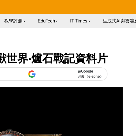
教學評測
EduTech
IT Times
生成式AI與雲端
19 魔獸世界‧爐石戰記資料片
在Google
追蹤《e-zone》