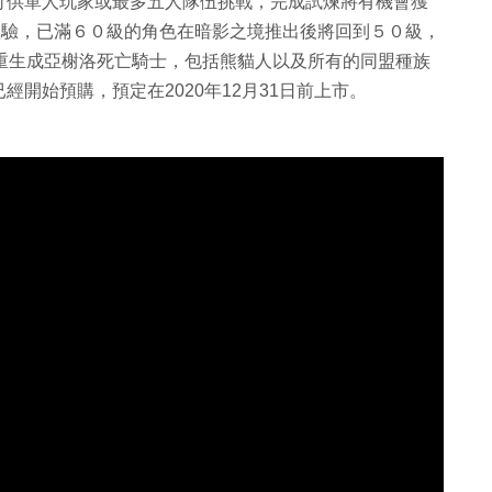
可供單人玩家或最多五人隊伍挑戰，完成試煉將有機會獲
體驗，已滿６０級的角色在暗影之境推出後將回到５０級，
重生成亞榭洛死亡騎士，包括熊貓人以及所有的同盟種族
開始預購，預定在2020年12月31日前上市。