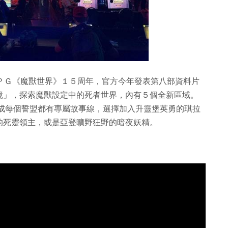
ＰＧ《魔獸世界》１５周年，官方今年發表第八部資料片
境」，探索魔獸設定中的死者世界，內有５個全新區域。
完成每個誓盟都有專屬故事線，選擇加入升靈堡英勇的琪拉
的死靈領主，或是亞登曠野狂野的暗夜妖精。