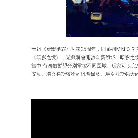
元祖《魔獸爭霸》迎來25周年，同系列ＭＭＯＲ
《暗影之境》，遊戲將會開啟全新領域「暗影之
當中 有四個誓盟分別掌控不同區域，玩家可以
安族、瑞文崔斯狡猾的汎希爾族、馬卓薩斯強大