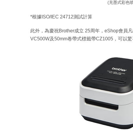
(充墨式彩色噴
*根據ISO/IEC 24712測試計算
此外，為慶祝Brother成立 25周年，eShop會員
VC500W及50mm卷帶式標籤帶CZ1005，可以