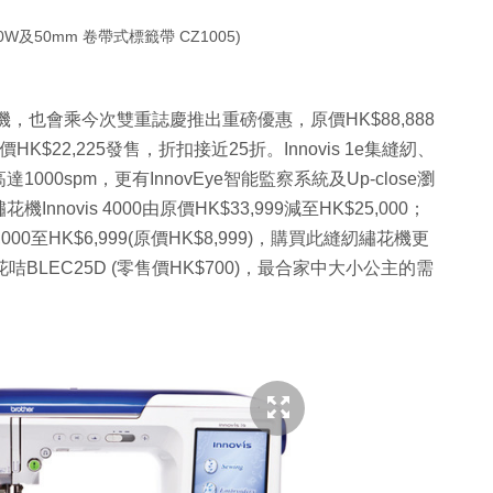
W及50mm 卷帶式標籤帶 CZ1005)
機，也會乘今次雙重誌慶推出重磅優惠，原價HK$88,888
HK$22,225發售，折扣接近25折。Innovis 1e集縫紉、
0spm，更有InnovEye智能監察系統及Up-close瀏
vis 4000由原價HK$33,999減至HK$25,000；
000至HK$6,999(原價HK$8,999)，購買此縫紉繡花機更
LEC25D (零售價HK$700)，最合家中大小公主的需