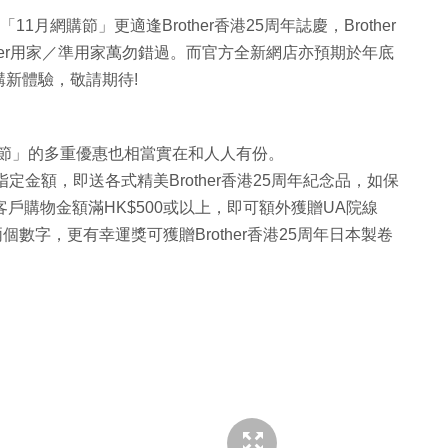
11月網購節」更適逢Brother香港25周年誌慶，Brother
her用家／準用家萬勿錯過。而官方全新網店亦預期於年底
新體驗，敬請期待!
網購節」的多重優惠也相當實在和人人有份。
指定金額，即送各式精美Brother香港25周年紀念品，如保
戶購物金額滿HK$500或以上，即可額外獲贈UA院線
個數字，更有幸運獎可獲贈Brother香港25周年日本製卷