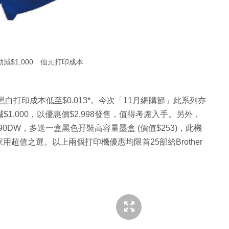
減$1,000 仙元打印成本
黑白打印成本低至$0.013*。今次「11月網購節」此系列亦
$1,000，以優惠價$2,998發售，值得考慮入手。另外，
0DW，多送一盒黑色孖裝高容量墨盒 (價值$253)，此機
超值之選。以上兩個打印機優惠均限首25部給Brother