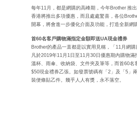
每年11月，都是網購的高峰期，今年Brother 推出「
香港將推出多項優惠，而且處處驚喜，各位Brot
開幕，將會進一步優化介面及功能，打造全新網購
首60名客戶購物滿指定金額即送UA現金禮券
Brother的產品一直都是以實用見稱，「11月
凡於2019年11月1日至11月30日優惠期內購物滿
溫杯、雨傘、收納袋、文件夾及筆等，而首60名客
$50現金禮券乙張。如發票號碼有「2」及「5」兩
裝便條貼乙件。幾乎人人有獎，永不落空。