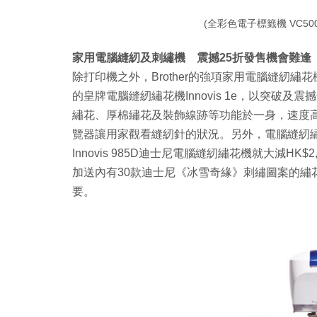
(全彩色電子標籤機 VC500
家用電腦縫紉及刺繡機 震撼25折發售機會難逢
除打印機之外，Brother的強項家用電腦縫紉繡花
的皇牌電腦縫紉繡花機Innovis 1e，以突破及震撼價
繡花、厚棉繡花及裝飾線跡等功能於一身，速度高達100
覽器讓用家觀看縫紉針的狀況。另外，電腦縫紉繡花機Inno
Innovis 985D迪士尼電腦縫紉繡花機就大減HK$2,
加送內有30款迪士尼《冰雪奇緣》刺繡圖案的繡花咭B
要。