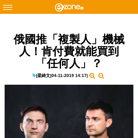
搜尋
俄國推「複製人」機械
Facebook
Instagram
人！肯付費就能買到
科技焦點
「任何人」？
網絡生活
遊戲動漫
|
梁綺文
|
04-11-2019 14:17
|
教學評測
EduTech
IT Times
生成式AI與雲端應用
Enterprise Digital Transformation