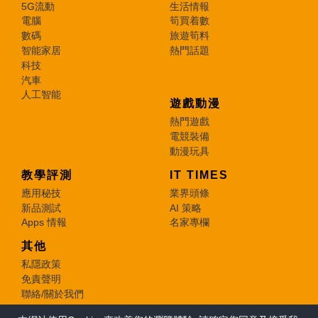
5G流動
生活情報
電腦
筍買着數
數碼
旅遊筍料
智能家居
熱門話題
科技
汽車
人工智能
遊戲動漫
熱門遊戲
電競裝備
動漫玩具
教學評測
IT TIMES
應用秘技
業界頭條
新品測試
AI 策略
Apps 情報
名家專欄
其他
私隱政策
免責聲明
聯絡/關於我們