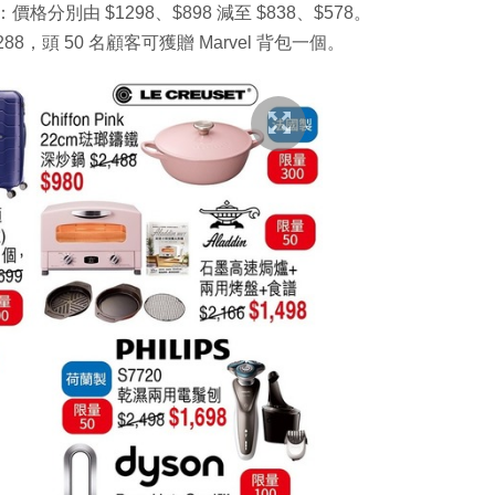
spire H：價格分別由 $1298、$898 減至 $838、$578。
3,288，頭 50 名顧客可獲贈 Marvel 背包一個。