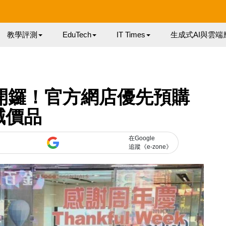
教學評測
EduTech
IT Times
生成式AI與雲端
三開鑼！官方網店優先預購
減價品
在Google
追蹤《e-zone》