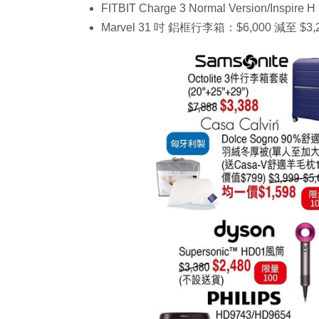
FITBIT Charge 3 Normal Version/In
Marvel 31 吋 鋁框行李箱：$6,000 減至 $