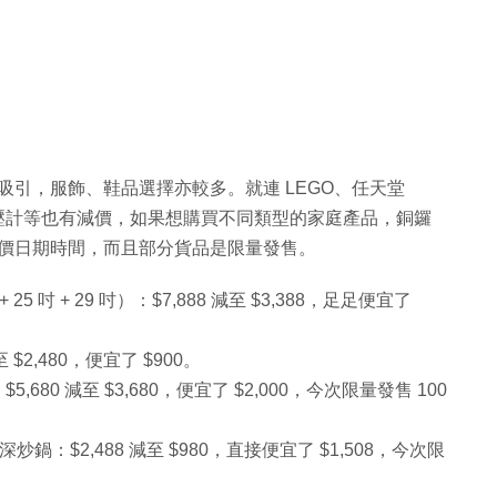
其吸引，服飾、鞋品選擇亦較多。就連 LEGO、任天堂
按摩椅、血壓計等也有減價，如果想購買不同類型的家庭產品，銅鑼
減價日期時間，而且部分貨品是限量發售。
吋 + 25 吋 + 29 吋）：$7,888 減至 $3,388，足足便宜了
減至 $2,480，便宜了 $900。
：$5,680 減至 $3,680，便宜了 $2,000，今次限量發售 100
琺瑯鑄鐵深炒鍋：$2,488 減至 $980，直接便宜了 $1,508，今次限