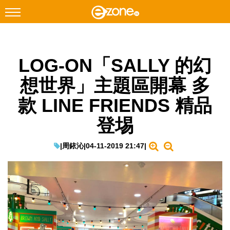
搜尋
LOG-ON「SALLY 的幻
Facebook
Instagram
想世界」主題區開幕 多
科技焦點
款 LINE FRIENDS 精品
網絡生活
登埸
遊戲動漫
教學評測
|
周銥沁
|
04-11-2019 21:47
|
EduTech
IT Times
生成式AI與雲端應用
Enterprise Digital Transformation