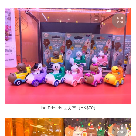
Line Friends 回力車（HK$70）