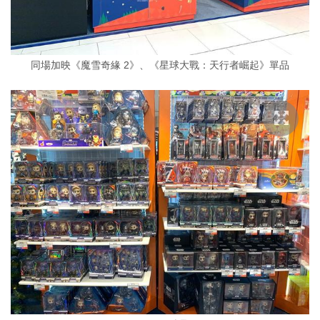
同場加映《魔雪奇緣 2》、《星球大戰：天行者崛起》單品