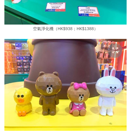
空氣淨化機（HK$938；HK$1388）