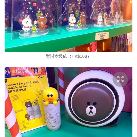
聖誕樹裝飾（HK$108）