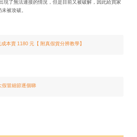
Pods 出現了無法連接的情況，但是目前又被破解，因此給買家
仍未被攻破。
 元成本賣 1180 元【 附真假貨分辨教學】
5 大假冒細節逐個睇