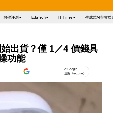
教學評測
EduTech
IT Times
生成式AI與雲端
o 開始出貨？僅 1／4 價錢具
噪功能
在Google
追蹤《e-zone》