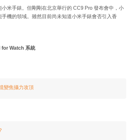
米手錶。但剛剛在北京舉行的 CC9 Pro 發布會中，小
能手機的領域。雖然目前尚未知道小米手錶會否引入香
or Watch 系統
4 鏡變焦攝力攻頂
？