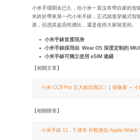
小米手環聞名已久，但小米一直沒有帶自家的智能小
米終於帶來第一代小米手錶，正式踏進穿戴式智
港，但憑其超高性價比，還是值得大家留意的。
小米手錶首度現身
小米手錶採用由 Wear OS 深度定制的 MIUI f
小米手錶可獨立使用 eSIM 連綫
【相關文章】
小米 CC9 Pro 五大鏡頭實試！1 億像素 ＋ 
【相關辦章】
小米手錶 11．5 發布 外觀激似 Apple Watch