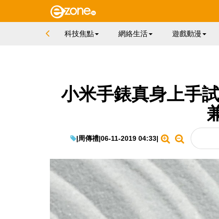
科技焦點
網絡生活
遊戲動漫
小米手錶真身上手試！向
|
周傳禮
|
06-11-2019 04:33
|