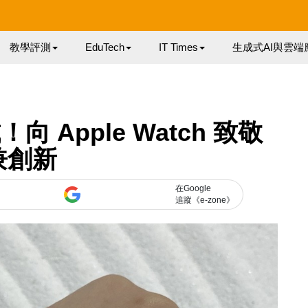
教學評測
EduTech
IT Times
生成式AI與雲端
 Apple Watch 致敬
兼創新
在Google
追蹤《e-zone》