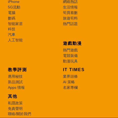
iPhone
網絡熱話
5G流動
生活情報
電腦
筍買着數
數碼
旅遊筍料
智能家居
熱門話題
科技
汽車
人工智能
遊戲動漫
熱門遊戲
電競裝備
動漫玩具
教學評測
IT TIMES
應用秘技
業界頭條
新品測試
AI 策略
Apps 情報
名家專欄
其他
私隱政策
免責聲明
聯絡/關於我們