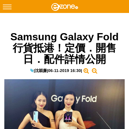
搜尋
Samsung Galaxy Fold
Facebook
Instagram
行貨抵港！定價．開售
科技焦點
日．配件詳情公開
網絡生活
遊戲動漫
|
沈穎廉
|
06-11-2019 16:30
|
教學評測
EduTech
IT Times
生成式AI與雲端應用
Enterprise Digital Transformation