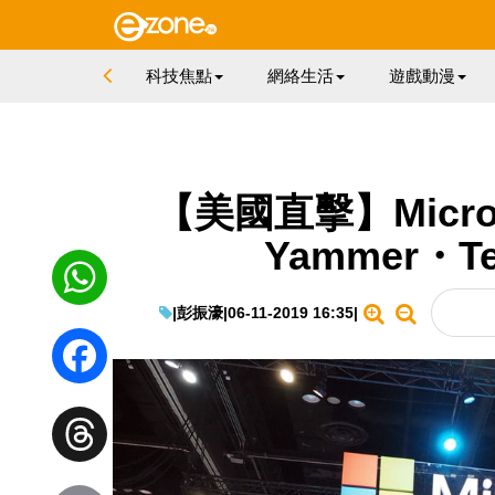
科技焦點
網絡生活
遊戲動漫
【美國直擊】Micro
Yammer・
|
彭振濠
|
06-11-2019 16:35
|
WhatsApp
Facebook