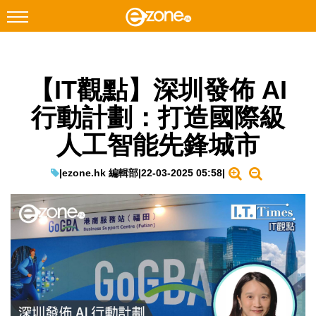
搜尋
【IT觀點】深圳發佈 AI
Facebook
Instagram
行動計劃：打造國際級
科技焦點
人工智能先鋒城市
網絡生活
遊戲動漫
|
ezone.hk 編輯部
|
22-03-2025 05:58
|
教學評測
EduTech
IT Times
生成式AI與雲端應用
Enterprise Digital Transformation