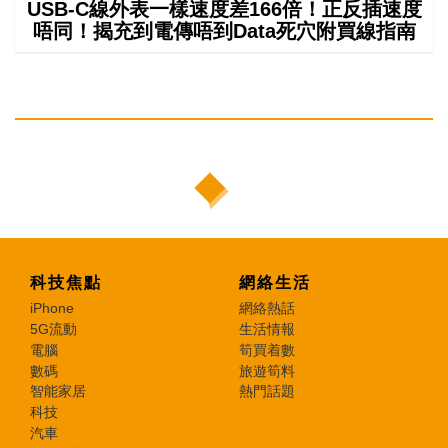
USB-C線外表一樣速度差166倍！正反插速度
唔同！揭充到電傳唔到Data死穴附買線指南
科技焦點
網絡生活
iPhone
網絡熱話
5G流動
生活情報
電腦
筍買着數
數碼
旅遊筍料
智能家居
熱門話題
科技
汽車