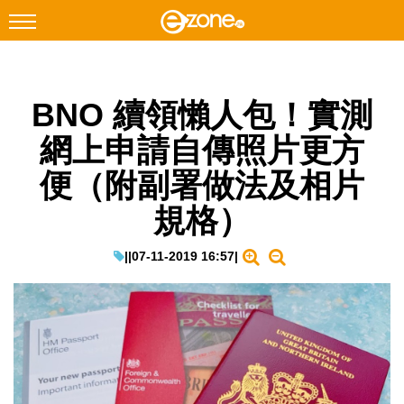
搜尋
BNO 續領懶人包！實測
Facebook
Instagram
網上申請自傳照片更方
科技焦點
便（附副署做法及相片
網絡生活
規格）
遊戲動漫
教學評測
|
|
07-11-2019 16:57
|
EduTech
IT Times
生成式AI與雲端應用
Enterprise Digital Transformation