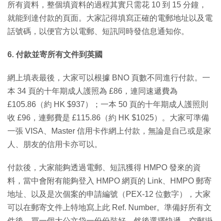
所有資料，整個填資料的過程其實只需花 10 到 15 分鐘，
就能到達付款的頁面。大家記得填寫正確的電郵地址以及電
話號碼，以便官方以電郵、短訊同時發信息通知你。
6. 付款並寄所有文件到英國
網上填表最後，大家可以根據 BNO 頁數不同進行付款。一
本 34 頁的十年期成人護照為 £86，連同速遞費為
£105.86（約 HK $937）；一本 50 頁的十年期成人護照則
收 £96，連郵費是 £115.86（約 HK $1025）。大家可準備
一張 VISA、Master 信用卡作網上付款，無論是自己或是家
人、朋友的信用卡亦可以。
付款後，大家能夠透過電郵、短訊獲得 HMPO 發來的資
料，當中會附有能夠登入 HMPO 網頁的 Link、HMPO 郵寄
地址、以及是次個案的申請編號（PEX-12 位數字），大家
可以在郵寄文件上特地寫上此 Ref. Number。準備好所有文
件後，買一個大公文袋一份份裝好，然後選擇快遞、空郵掛