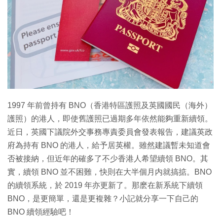
特集
1997 年前曾持有 BNO（香港特區護照及英國國民（海外）
護照）的港人，即使舊護照已過期多年依然能夠重新續領。
近日，英國下議院外交事務專責委員會發表報告，建議英政
府為持有 BNO 的港人，給予居英權。雖然建議暫未知道會
否被接納，但近年的確多了不少香港人希望續領 BNO。其
實，續領 BNO 並不困難，快則在大半個月内就搞掂。BNO
的續領系統，於 2019 年亦更新了。那麽在新系統下續領
BNO，是更簡單，還是更複雜？小記就分享一下自己的
BNO 續領經驗吧！