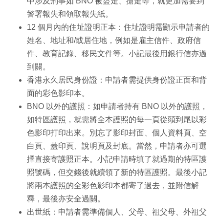
中涉及刑事如 BNO 被盜走、搶走等，就更加需要到
警署報失和領取報失紙。
12 個月內的住址證明正本：住址證明需顯示申請者的
姓名、地址和/或居住地，例如是雇主信件、政府信
件、教育記錄、移民文件等。小記最後用銀行信亦過
到關。
香港永久居民身份證：申請者需提供身份證正面和背
面的彩色影印本。
BNO 以外的護照：如申請者持有 BNO 以外的護照，
如特區護照，就需將全本護照的每一頁從頭到尾以彩
色影印打印出來。別忘了影印封面、個人資料頁、空
白頁、蓋印頁、說明頁及封底。當然，申請者亦可選
擇直接寄護照正本。小記申請時填了就過期的特區護
照號碼，但交錢後就續領了新的特區護照。最後小記
將兩本護照的全彩色影印本都寄了過去，並附信解
釋，最後亦安全過關。
出世紙：申請者需準備個人、父母、祖父母、外祖父