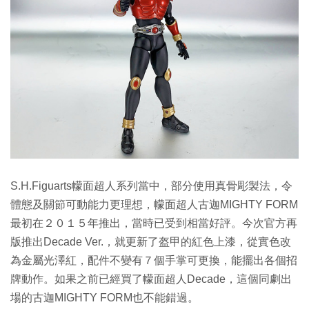
S.H.Figuarts幪面超人系列當中，部分使用真骨彫製法，令
體態及關節可動能力更理想，幪面超人古迦MIGHTY FORM
最初在２０１５年推出，當時已受到相當好評。今次官方再
版推出Decade Ver.，就更新了盔甲的紅色上漆，從實色改
為金屬光澤紅，配件不變有７個手掌可更換，能擺出各個招
牌動作。如果之前已經買了幪面超人Decade，這個同劇出
場的古迦MIGHTY FORM也不能錯過。