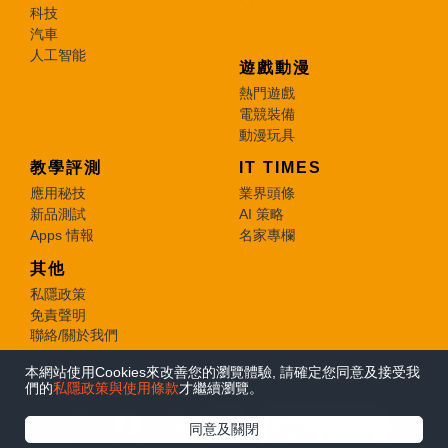
科技
汽車
人工智能
遊戲動漫
熱門遊戲
電競裝備
動漫玩具
教學評測
IT TIMES
應用秘技
業界頭條
新品測試
AI 策略
Apps 情報
名家專欄
其他
私隱政策
免責聲明
聯絡/關於我們
本網站使用Cookies來改善您的瀏覽體驗, 請確定您同意及接受我
© 2026 e-zone. All Rights Reserved.
們的
私隱政策與使用條款
才繼續瀏覽。
在Google
同意及關閉
追蹤《e-zone》