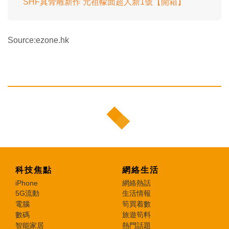
SHF真骨雕新作 元祖幪面超人新1號【開箱】
Source:ezone.hk
科技焦點
網絡生活
iPhone
網絡熱話
5G流動
生活情報
電腦
筍買着數
數碼
旅遊筍料
智能家居
熱門話題