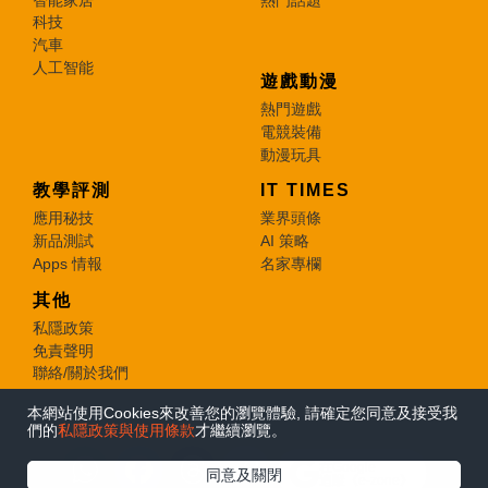
科技
汽車
人工智能
遊戲動漫
熱門遊戲
電競裝備
動漫玩具
教學評測
IT TIMES
應用秘技
業界頭條
新品測試
AI 策略
Apps 情報
名家專欄
其他
私隱政策
免責聲明
聯絡/關於我們
本網站使用Cookies來改善您的瀏覽體驗, 請確定您同意及接受我
© 2026 e-zone. All Rights Reserved.
們的
私隱政策與使用條款
才繼續瀏覽。
在Google
同意及關閉
追蹤《e-zone》