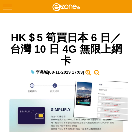
搜尋
HK＄5 筍買日本 6 日／
Facebook
Instagram
台灣 10 日 4G 無限上網
科技焦點
卡
網絡生活
遊戲動漫
|
李兆城
|
08-11-2019 17:03
|
教學評測
EduTech
IT Times
生成式AI與雲端應用
Enterprise Digital Transformation