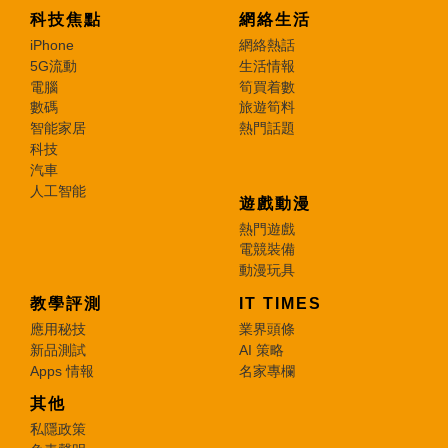
科技焦點
網絡生活
iPhone
網絡熱話
5G流動
生活情報
電腦
筍買着數
數碼
旅遊筍料
智能家居
熱門話題
科技
汽車
人工智能
遊戲動漫
熱門遊戲
電競裝備
動漫玩具
教學評測
IT TIMES
應用秘技
業界頭條
新品測試
AI 策略
Apps 情報
名家專欄
其他
私隱政策