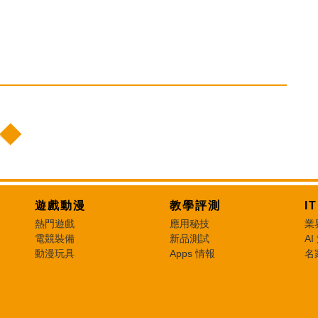
遊戲動漫
教學評測
I
熱門遊戲
應用秘技
業
電競裝備
新品測試
AI
動漫玩具
Apps 情報
名