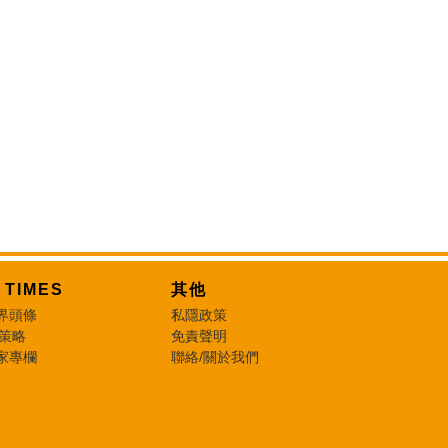
T TIMES
其他
界頭條
私隱政策
 策略
免責聲明
家專欄
聯絡/關於我們