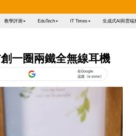
教學評測
EduTech
IT Times
生成式AI與雲端
21f 首創一圈兩鐵全無線耳機
在Google
追蹤《e-zone》