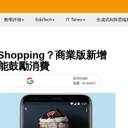
教學評測
EduTech
IT Times
生成式AI與雲端
 Shopping？商業版新增
能鼓勵消費
在Google
追蹤《e-zone》