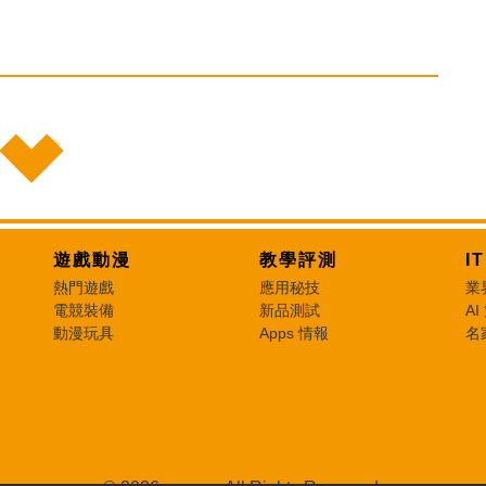
遊戲動漫
教學評測
I
熱門遊戲
應用秘技
業
電競裝備
新品測試
AI
動漫玩具
Apps 情報
名