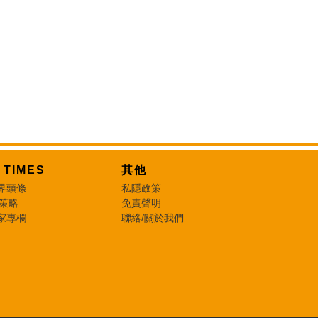
T TIMES
其他
界頭條
私隱政策
 策略
免責聲明
家專欄
聯絡/關於我們