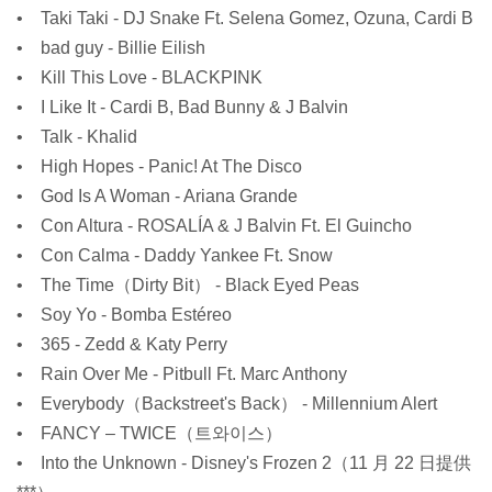
• Taki Taki - DJ Snake Ft. Selena Gomez, Ozuna, Cardi B
• bad guy - Billie Eilish
• Kill This Love - BLACKPINK
• I Like It - Cardi B, Bad Bunny & J Balvin
• Talk - Khalid
• High Hopes - Panic! At The Disco
• God Is A Woman - Ariana Grande
• Con Altura - ROSALÍA & J Balvin Ft. El Guincho
• Con Calma - Daddy Yankee Ft. Snow
• The Time（Dirty Bit） - Black Eyed Peas
• Soy Yo - Bomba Estéreo
• 365 - Zedd & Katy Perry
• Rain Over Me - Pitbull Ft. Marc Anthony
• Everybody（Backstreet's Back） - Millennium Alert
• FANCY – TWICE（트와이스）
• Into the Unknown - Disney's Frozen 2（11 月 22 日提供