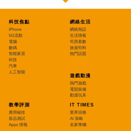
科技焦點
網絡生活
iPhone
網絡熱話
5G流動
生活情報
電腦
筍買着數
數碼
旅遊筍料
智能家居
熱門話題
科技
汽車
人工智能
遊戲動漫
熱門遊戲
電競裝備
動漫玩具
教學評測
IT TIMES
應用秘技
業界頭條
新品測試
AI 策略
Apps 情報
名家專欄