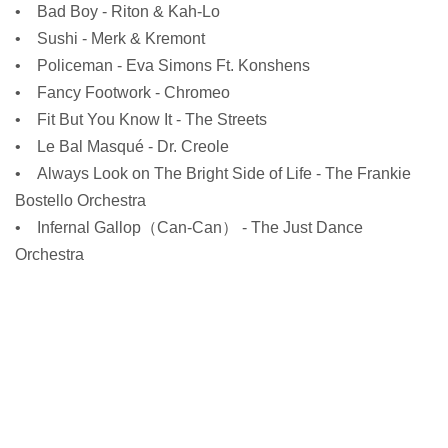
• Bad Boy - Riton & Kah-Lo
• Sushi - Merk & Kremont
• Policeman - Eva Simons Ft. Konshens
• Fancy Footwork - Chromeo
• Fit But You Know It - The Streets
• Le Bal Masqué - Dr. Creole
• Always Look on The Bright Side of Life - The Frankie
Bostello Orchestra
• Infernal Gallop（Can-Can） - The Just Dance
Orchestra