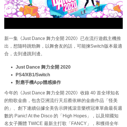
特集
新一集《Just Dance 舞力全開 2020》已在流行遊戲主機推
出，想隨時跳勁舞，以舞會友的話，可能揀Switch版本最適
合，去到邊跳到邊。
Just Dance 舞力全開 2020
PS4/XB1/Switch
對應手機App體感操作
今年的《Just Dance 舞力全開 2020》收錄 40 首全球知名
的勁歌金曲，包含亞洲流行天后蔡依林的金曲作品「怪美
的」、創下連續佔據全美告示牌搖滾音樂榜冠車單曲最長週
數的 Panic! At the Disco 的「High Hopes」，以及韓國知
名女子團體 TWICE 最新主打歌「FANCY」，和獲得全年