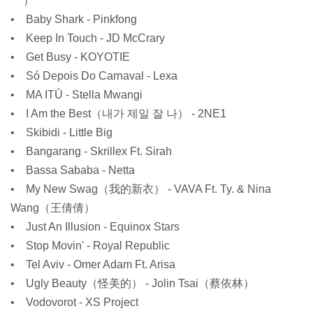
***）
• Baby Shark - Pinkfong
• Keep In Touch - JD McCrary
• Get Busy - KOYOTIE
• Só Depois Do Carnaval - Lexa
• MA ITŪ - Stella Mwangi
• I Am the Best（내가 제일 잘 나） - 2NE1
• Skibidi - Little Big
• Bangarang - Skrillex Ft. Sirah
• Bassa Sababa - Netta
• My New Swag（我的新衣） - VAVA Ft. Ty. & Nina
Wang（王倩倩）
• Just An Illusion - Equinox Stars
• Stop Movin' - Royal Republic
• Tel Aviv - Omer Adam Ft. Arisa
• Ugly Beauty（怪美的） - Jolin Tsai（蔡依林）
• Vodovorot - XS Project