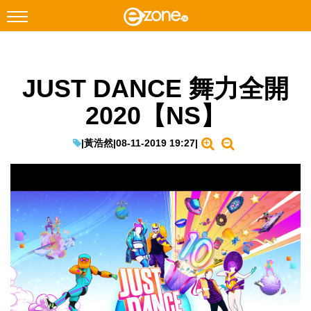
搜尋
JUST DANCE 舞力全開
Facebook
Instagram
2020【NS】
科技焦點
網絡生活
|
黃浩然
|
08-11-2019 19:27
|
遊戲動漫
教學評測
EduTech
IT Times
生成式AI與雲端應用
Enterprise Digital Transformation