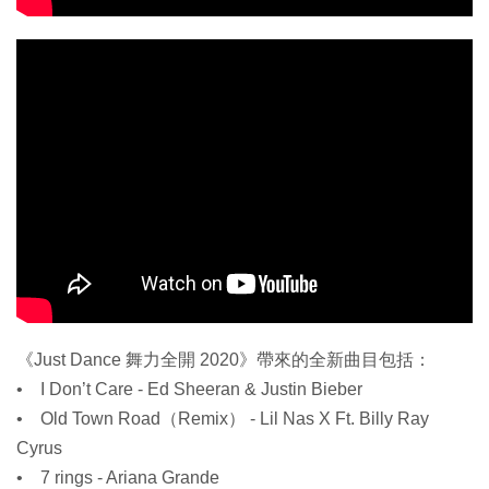
《Just Dance 舞力全開 2020》帶來的全新曲目包括：
• I Don’t Care - Ed Sheeran & Justin Bieber
• Old Town Road（Remix） - Lil Nas X Ft. Billy Ray
Cyrus
• 7 rings - Ariana Grande