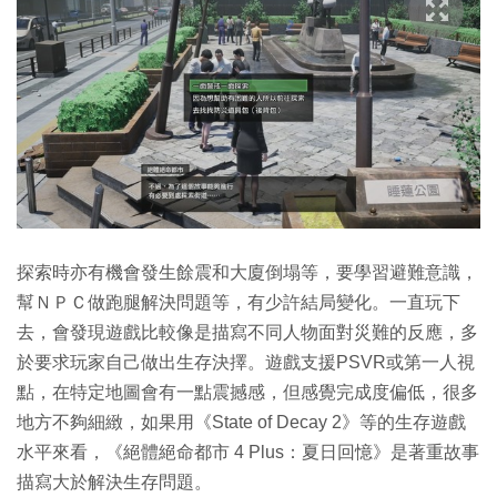
探索時亦有機會發生餘震和大廈倒塌等，要學習避難意識，
幫ＮＰＣ做跑腿解決問題等，有少許結局變化。一直玩下
去，會發現遊戲比較像是描寫不同人物面對災難的反應，多
於要求玩家自己做出生存決擇。遊戲支援PSVR或第一人視
點，在特定地圖會有一點震撼感，但感覺完成度偏低，很多
地方不夠細緻，如果用《State of Decay 2》等的生存遊戲
水平來看，《絕體絕命都市 4 Plus：夏日回憶》是著重故事
描寫大於解決生存問題。