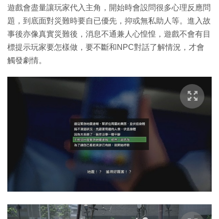
遊戲會盡量讓玩家代入主角，開始時會設問很多心理反應問
題，到底面對災難時要自已優先，抑或無私助人等。進入故
事後亦像真實災難後，消息不通兼人心惶惶，遊戲不會有目
標提示玩家要怎樣做，要不斷和NPC對話了解情況，才會
觸發劇情。