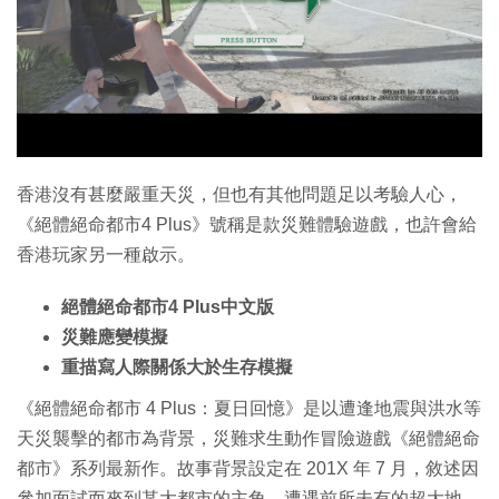
特集
香港沒有甚麼嚴重天災，但也有其他問題足以考驗人心，
《絕體絕命都市4 Plus》號稱是款災難體驗遊戲，也許會給
香港玩家另一種啟示。
絕體絕命都市4 Plus中文版
災難應變模擬
重描寫人際關係大於生存模擬
《絕體絕命都市 4 Plus：夏日回憶》是以遭逢地震與洪水等
天災襲擊的都市為背景，災難求生動作冒險遊戲《絕體絕命
都市》系列最新作。故事背景設定在 201X 年 7 月，敘述因
參加面試而來到某大都市的主角，遭遇前所未有的超大地