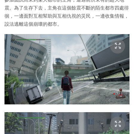
震。為了生存下去，主角在這個餘震不斷的陌生都市四處徘
徊，一邊面對互相幫助與互相仇視的災民，一邊收集情報，
設法逃離這個崩壞的都市。