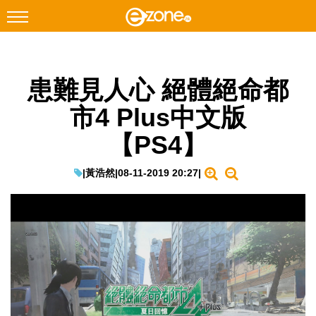
搜尋
患難見人心 絕體絕命都
Facebook
Instagram
市4 Plus中文版
科技焦點
【PS4】
網絡生活
遊戲動漫
|
黃浩然
|
08-11-2019 20:27
|
教學評測
EduTech
IT Times
生成式AI與雲端應用
Enterprise Digital Transformation