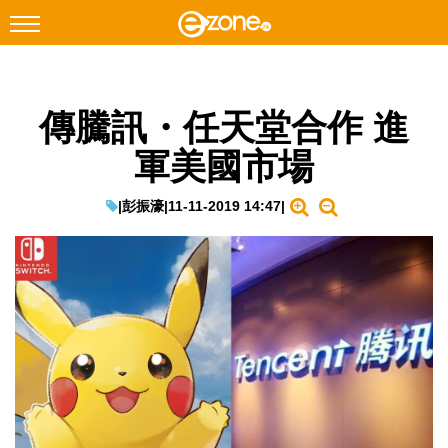
搜尋
傳騰訊・任天堂合作 進
Facebook
Instagram
軍美國市場
科技焦點
網絡生活
|
彭振濠
|
11-11-2019 14:47
|
遊戲動漫
教學評測
EduTech
IT Times
生成式AI與雲端應用
Enterprise Digital Transformation