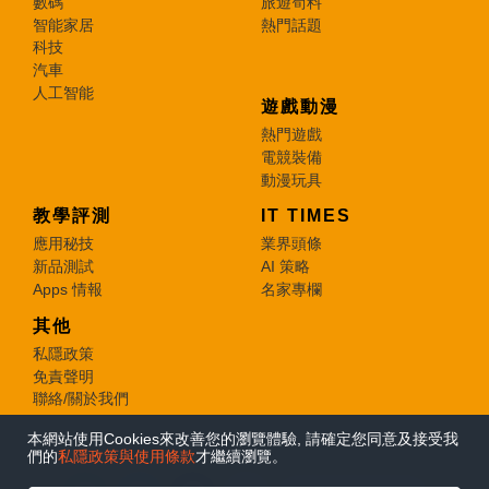
數碼
旅遊筍料
智能家居
熱門話題
科技
汽車
人工智能
遊戲動漫
熱門遊戲
電競裝備
動漫玩具
教學評測
IT TIMES
應用秘技
業界頭條
新品測試
AI 策略
Apps 情報
名家專欄
其他
私隱政策
免責聲明
聯絡/關於我們
本網站使用Cookies來改善您的瀏覽體驗, 請確定您同意及接受我
© 2026 e-zone. All Rights Reserved.
們的
私隱政策與使用條款
才繼續瀏覽。