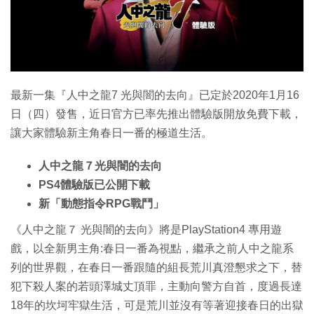
特集
最新一集『人中之龍7 光與闇的去向』已定於2020年1月16
日（四）發售，近日官方已率先推出體驗版開放免費下載，
讓大家體驗新主角春日一番的極道生活。
人中之龍７光與闇的去向
PS4體驗版已公開下載
新「動態指令RPG戰鬥」
《人中之龍７ 光與闇的去向》將是PlayStation4 專用遊
戲，以全新男主角:春日一番為視點，繼承之前人中之龍系
列的世界觀，在春日一番跟隨的組長荒川真澄懇求之下，替
犯下殺人案的若頭澤城丈頂罪，主動向警方自首，度過長達
18年的坎坷牢獄生活，可是荒川並沒有等著迎接春日的出獄