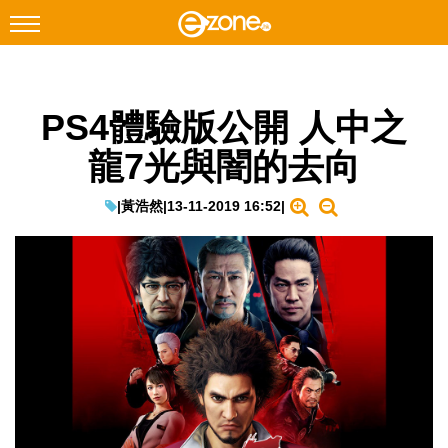
搜尋
PS4體驗版公開 人中之
Facebook
Instagram
龍7光與闇的去向
科技焦點
網絡生活
|
黃浩然
|
13-11-2019 16:52
|
遊戲動漫
教學評測
EduTech
IT Times
生成式AI與雲端應用
Enterprise Digital Transformation