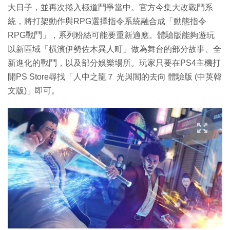
大日子，並再次捲入極道鬥爭當中。官方今集大改戰鬥系
統，將打架動作與RPG選擇指令系統融合成「動態指令
RPG戰鬥」，系列粉絲可能要重新適應。體驗版能夠遊玩
以新區域「橫濱伊勢佐木異人町」做為舞台的部分故事、全
新進化的戰鬥，以及部分娛樂場所。玩家只要在PS4主機打
開PS Store尋找「人中之龍７ 光與闇的去向 體驗版 (中英韓
文版)」即可。