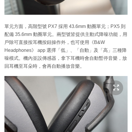
單元方面，高階型號 PX7 採用 43.6mm 動圈單元；PX5 則
配備 35.6mm 動圈單元。兩型號皆提供主動式降噪功能，用
戶除可直接按耳機按鈕操作外，也可使用《B&W
Headphones》 app 選擇「低」、「自動」及「高」三種降
噪模式。機內並設傳感器，拿下耳機時會自動暫停音樂，放
回耳機至耳朵時，會再自動播放音樂。