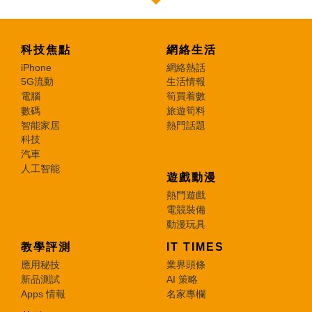
科技焦點
網絡生活
iPhone
網絡熱話
5G流動
生活情報
電腦
筍買着數
數碼
旅遊筍料
智能家居
熱門話題
科技
汽車
人工智能
遊戲動漫
熱門遊戲
電競裝備
動漫玩具
教學評測
IT TIMES
應用秘技
業界頭條
新品測試
AI 策略
Apps 情報
名家專欄