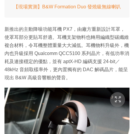
【現場實測】B&W Formation Duo 發燒級無線喇叭
新推出的主動降噪功能耳機 PX7，由廠方重新設計耳罩，
使罩耳部分更貼耳舒適。耳機支架物料也轉用編織型碳纖維
複合材料，令耳機整體重量大大減低。耳機物料升級外，機
內也升級採用 Qualcomm QCC5100 系列晶片，有低功率消
耗及連接穩定的優點，並有 aptX-HD 編碼支援 24-bit／
48kHz 音頻取樣率外，更內置獨有的 DAC 解碼晶片，能呈
現出 B&W 高級音響般的聲音。