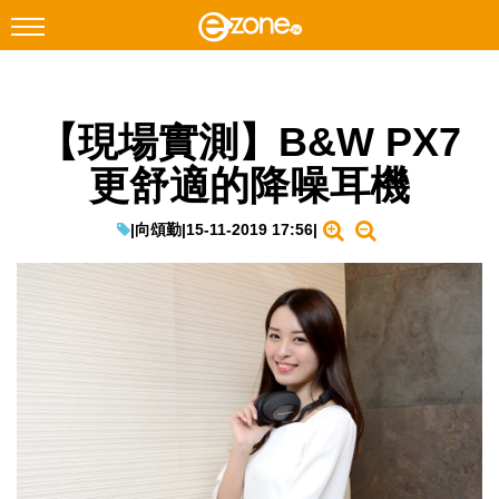
搜尋
【現場實測】B&W PX7
Facebook
Instagram
更舒適的降噪耳機
科技焦點
網絡生活
|
向頌勤
|
15-11-2019 17:56
|
遊戲動漫
教學評測
EduTech
IT Times
生成式AI與雲端應用
Enterprise Digital Transformation