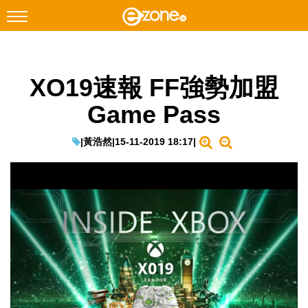
搜尋
XO19速報 FF強勢加盟
Facebook
Instagram
Game Pass
科技焦點
網絡生活
|
黃浩然
|
15-11-2019 18:17
|
遊戲動漫
教學評測
EduTech
IT Times
生成式AI與雲端應用
Enterprise Digital Transformation