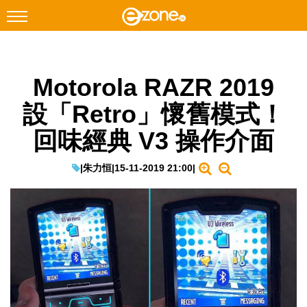
搜尋
Motorola RAZR 2019
Facebook
Instagram
設「Retro」懷舊模式！
科技焦點
回味經典 V3 操作介面
網絡生活
遊戲動漫
|
朱力恒
|
15-11-2019 21:00
|
教學評測
EduTech
IT Times
生成式AI與雲端應用
Enterprise Digital Transformation