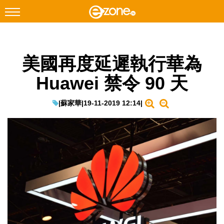
搜尋
美國再度延遲執行華為
Facebook
Instagram
Huawei 禁令 90 天
科技焦點
網絡生活
|
蘇家華
|
19-11-2019 12:14
|
遊戲動漫
教學評測
EduTech
IT Times
生成式AI與雲端應用
Enterprise Digital Transformation