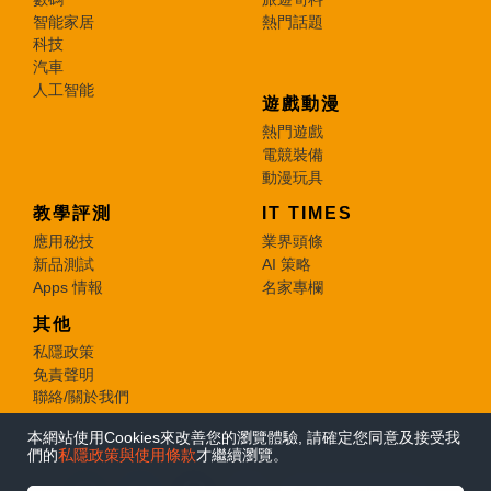
智能家居
熱門話題
科技
汽車
人工智能
遊戲動漫
熱門遊戲
電競裝備
動漫玩具
教學評測
IT TIMES
應用秘技
業界頭條
新品測試
AI 策略
Apps 情報
名家專欄
其他
私隱政策
免責聲明
聯絡/關於我們
本網站使用Cookies來改善您的瀏覽體驗, 請確定您同意及接受我
© 2026 e-zone. All Rights Reserved.
們的
私隱政策與使用條款
才繼續瀏覽。