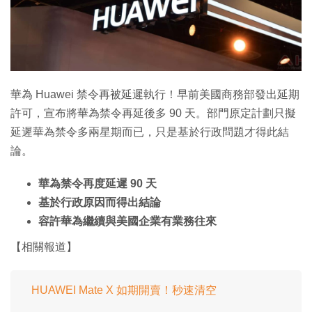
特集
華為 Huawei 禁令再被延遲執行！早前美國商務部發出延期
許可，宣布將華為禁令再延後多 90 天。部門原定計劃只擬
延遲華為禁令多兩星期而已，只是基於行政問題才得此結
論。
華為禁令再度延遲 90 天
基於行政原因而得出結論
容許華為繼續與美國企業有業務往來
【相關報道】
HUAWEI Mate X 如期開賣！秒速清空