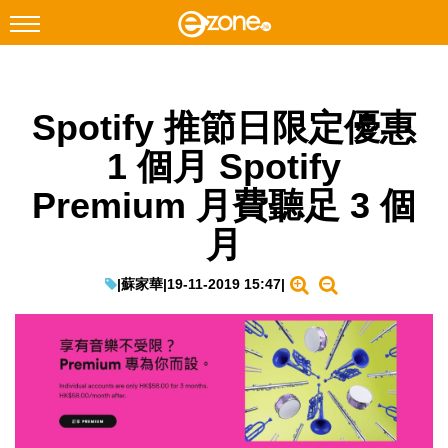
搜尋
Spotify 推節日限定優惠
Facebook
Instagram
1 個月 Spotify
科技焦點
Premium 月費聽足 3 個
網絡生活
月
遊戲動漫
教學評測
|
蘇家華
|
19-11-2019 15:47
|
EduTech
IT Times
生成式AI與雲端應用
Enterprise Digital Transformation