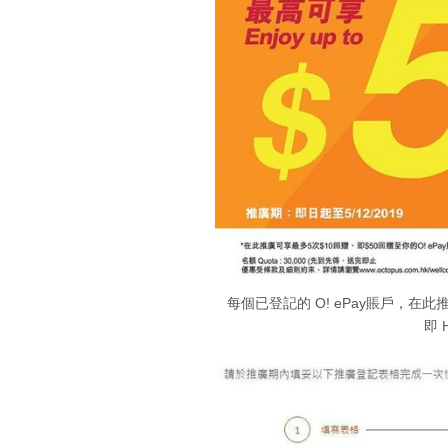
每個已登記的 O! ePay賬戶，在此
即 