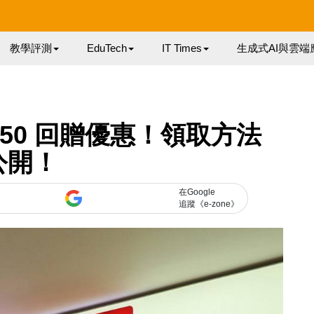
教學評測
EduTech
IT Times
生成式AI與雲端
50 回贈優惠！領取方法
公開！
在Google
追蹤《e-zone》