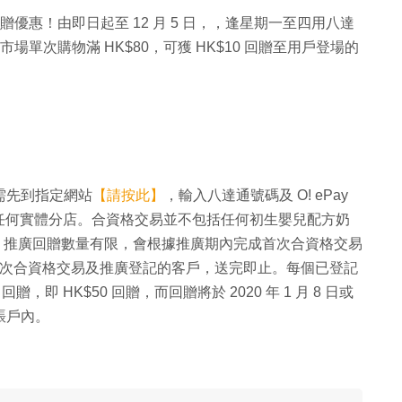
贈優惠！由即日起至 12 月 5 日，，逢星期一至四用八達
 於惠康超級市場單次購物滿 HK$80，可獲 HK$10 回贈至用戶登場的
位需先到指定網站
【請按此】
，輸入八達通號碼及 O! ePay
任何實體分店。合資格交易並不包括任何初生嬰兒配方奶
額。推廣回贈數量有限，會根據推廣期內完成首次合資格交易
完成首次合資格交易及推廣登記的客戶，送完即止。每個已登記
 回贈，即 HK$50 回贈，而回贈將於 2020 年 1 月 8 日或
 賬戶內。