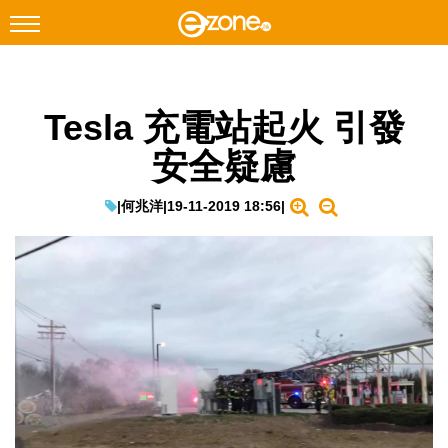
搜尋
Tesla 充電站起火 引發
Facebook
Instagram
安全疑慮
科技焦點
網絡生活
|
何兆洋
|
19-11-2019 18:56
|
遊戲動漫
教學評測
EduTech
IT Times
生成式AI與雲端應用
Enterprise Digital Transformation