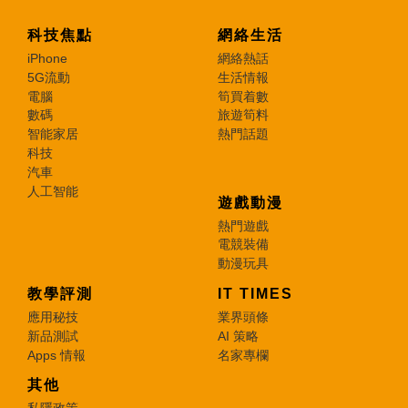
科技焦點
網絡生活
iPhone
網絡熱話
5G流動
生活情報
電腦
筍買着數
數碼
旅遊筍料
智能家居
熱門話題
科技
汽車
人工智能
遊戲動漫
熱門遊戲
電競裝備
動漫玩具
教學評測
IT TIMES
應用秘技
業界頭條
新品測試
AI 策略
Apps 情報
名家專欄
其他