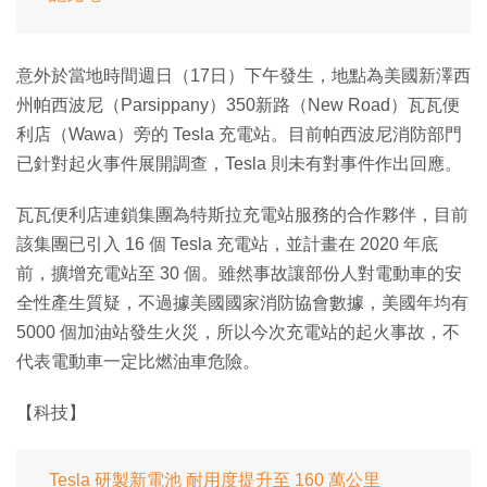
意外於當地時間週日（17日）下午發生，地點為美國新澤西
州帕西波尼（Parsippany）350新路（New Road）瓦瓦便
利店（Wawa）旁的 Tesla 充電站。目前帕西波尼消防部門
已針對起火事件展開調查，Tesla 則未有對事件作出回應。
瓦瓦便利店連鎖集團為特斯拉充電站服務的合作夥伴，目前
該集團已引入 16 個 Tesla 充電站，並計畫在 2020 年底
前，擴增充電站至 30 個。雖然事故讓部份人對電動車的安
全性產生質疑，不過據美國國家消防協會數據，美國年均有
5000 個加油站發生火災，所以今次充電站的起火事故，不
代表電動車一定比燃油車危險。
【科技】
Tesla 研製新電池 耐用度提升至 160 萬公里