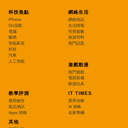
科技焦點
網絡生活
iPhone
網絡熱話
5G流動
生活情報
電腦
筍買着數
數碼
旅遊筍料
智能家居
熱門話題
科技
汽車
人工智能
遊戲動漫
熱門遊戲
電競裝備
動漫玩具
教學評測
IT TIMES
應用秘技
業界頭條
新品測試
AI 策略
Apps 情報
名家專欄
其他