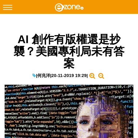
搜尋
AI 創作有版權還是抄
Facebook
Instagram
襲？美國專利局未有答
科技焦點
案
網絡生活
遊戲動漫
|
何兆洋
|
20-11-2019 19:29
|
教學評測
EduTech
IT Times
生成式AI與雲端應用
Enterprise Digital Transformation