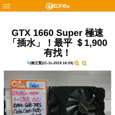
搜尋
GTX 1660 Super 極速
Facebook
Instagram
「插水」！最平 ＄1,900
科技焦點
有找！
網絡生活
遊戲動漫
|
賴立賢
|
21-11-2019 16:29
|
教學評測
EduTech
IT Times
生成式AI與雲端應用
Enterprise Digital Transformation