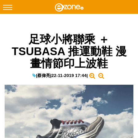
搜尋
足球小將聯乘 ＋
Facebook
Instagram
TSUBASA 推運動鞋 漫
科技焦點
畫情節印上波鞋
網絡生活
遊戲動漫
|
蔡偉亮
|
22-11-2019 17:44
|
教學評測
EduTech
IT Times
生成式AI與雲端應用
Enterprise Digital Transformation