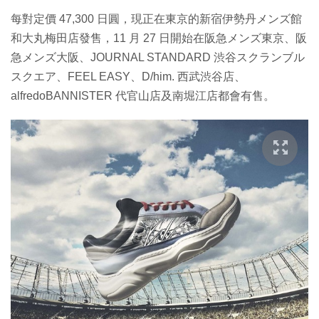
每對定價 47,300 日圓，現正在東京的新宿伊勢丹メンズ館
和大丸梅田店發售，11 月 27 日開始在阪急メンズ東京、阪
急メンズ大阪、JOURNAL STANDARD 渋谷スクランブル
スクエア、FEEL EASY、D/him. 西武渋谷店、
alfredoBANNISTER 代官山店及南堀江店都會有售。