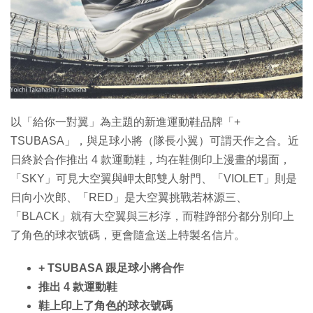
特集
以「給你一對翼」為主題的新進運動鞋品牌「+
TSUBASA」，與足球小將（隊長小翼）可謂天作之合。近
日終於合作推出 4 款運動鞋，均在鞋側印上漫畫的場面，
「SKY」可見大空翼與岬太郎雙人射門、「VIOLET」則是
日向小次郎、「RED」是大空翼挑戰若林源三、
「BLACK」就有大空翼與三杉淳，而鞋踭部分都分別印上
了角色的球衣號碼，更會隨盒送上特製名信片。
+ TSUBASA 跟足球小將合作
推出 4 款運動鞋
鞋上印上了角色的球衣號碼