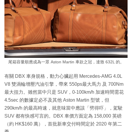
尾箱容量順應成為一眾 Aston Martin 車款之冠，達致 632L 的。
有關 DBX 車身規格，動力心臟起用 Mercedes-AMG 4.0L
V8 雙渦輪增壓汽油引擎，帶來 550ps最大馬力 及 700Nm
最大扭力。雖然當中只是 SUV，0-100km/h 加速時間需花
4.5sec 的數據定必不及其他 Aston Martin 型號，但
290km/h 的最高時速，就意味當中應該「劈得吓」，駕駛
SUV 都有快感可言的。DBX 車價方面定為 158,000 英磅
（約 HK$160 萬），首批新車交付時間定於 2020 年第二
季。