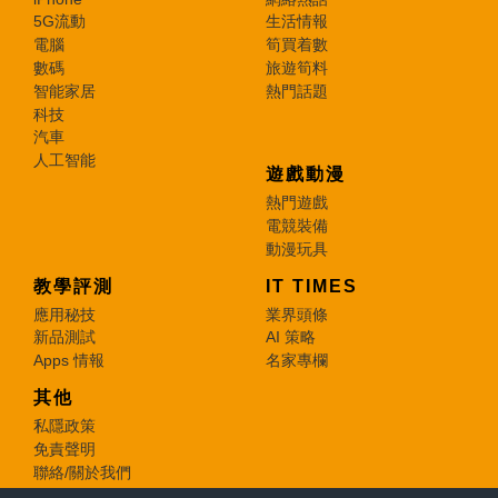
5G流動
生活情報
電腦
筍買着數
數碼
旅遊筍料
智能家居
熱門話題
科技
汽車
人工智能
遊戲動漫
熱門遊戲
電競裝備
動漫玩具
教學評測
IT TIMES
應用秘技
業界頭條
新品測試
AI 策略
Apps 情報
名家專欄
其他
私隱政策
免責聲明
聯絡/關於我們