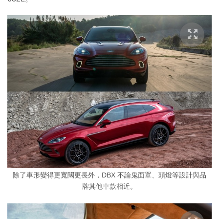
除了車形變得更寬闊更長外，DBX 不論鬼面罩、頭燈等設計與品
牌其他車款相近。