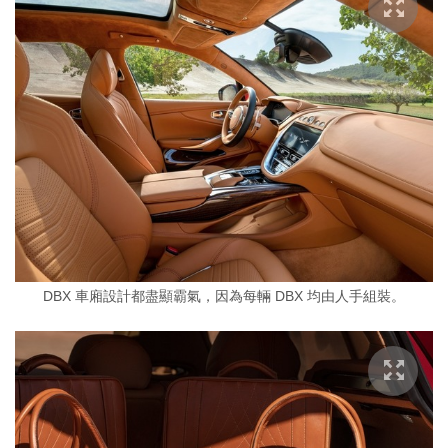
DBX 車廂設計都盡顯霸氣，因為每輛 DBX 均由人手組裝。