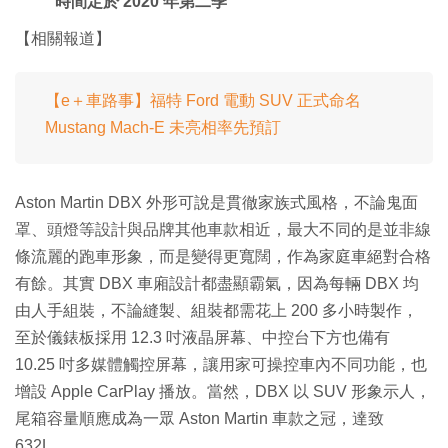
時間定於 2020 年第二季
【相關報道】
【e＋車路事】福特 Ford 電動 SUV 正式命名
Mustang Mach-E 未亮相率先預訂
Aston Martin DBX 外形可說是貫徹家族式風格，不論鬼面
罩、頭燈等設計與品牌其他車款相近，最大不同的是並非線
條流麗的跑車形象，而是變得更寬闊，作為家庭車絕對合格
有餘。其實 DBX 車廂設計都盡顯霸氣，因為每輛 DBX 均
由人手組裝，不論縫製、組裝都需花上 200 多小時製作，
至於儀錶板採用 12.3 吋液晶屏幕、中控台下方也備有
10.25 吋多媒體觸控屏幕，讓用家可操控車內不同功能，也
增設 Apple CarPlay 播放。當然，DBX 以 SUV 形象示人，
尾箱容量順應成為一眾 Aston Martin 車款之冠，達致
632L。