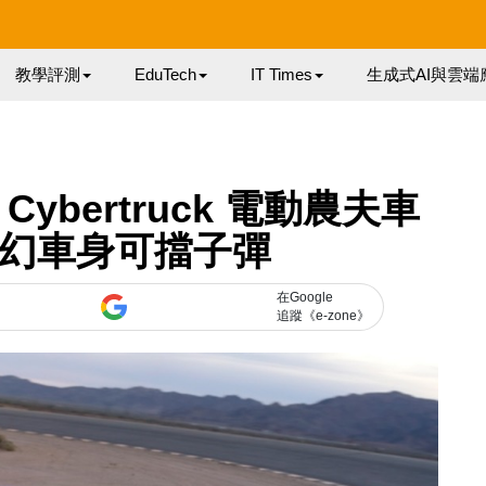
教學評測
EduTech
IT Times
生成式AI與雲端
Cybertruck 電動農夫車
科幻車身可擋子彈
在Google
追蹤《e-zone》