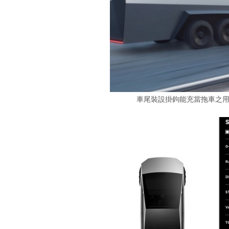
車尾裝設掛鉤能充當拖車之