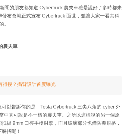
esla 新聞的朋友都知道 Cybertruck 農夫車確是說好了多時都未
 舉辦發布會就正式宣布 Cybertruck 面世，並讓大家一看其科
車的。
 的農夫車
有得賣先有得摸？揭背設計首度曝光
的是，Tesla Cybertruck 三尖八角的 cyber 外
起的，當中真可說是不一樣的農夫車。之所以這樣說的另一個原
抵擋 9mm 口徑手槍射擊，而且玻璃部分也備防彈規格，
下幾招呢！