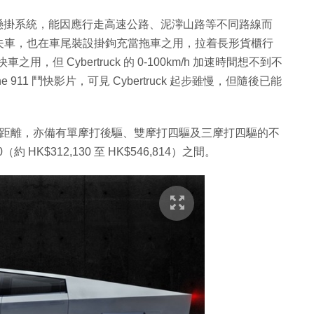
備智能氣壓懸掛系統，能因應行走高速公路、泥濘山路等不同路線而
夫車，也在車尾裝設掛鉤充當拖車之用，拉着長形貨櫃行
用，但 Cybertruck 的 0-100km/h 加速時間想不到不
sche 911 鬥快影片，可見 Cybertruck 起步雖慢，但隨後已能
m 的續航距離，亦備有單摩打後驅、雙摩打四驅及三摩打四驅的不
（約 HK$312,130 至 HK$546,814）之間。