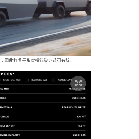
用，因此拉着長形貨櫃行駛亦遊刃有餘。