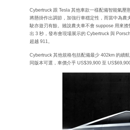
Cybertruck 跟 Tesla 其他車款一樣配
將懸掛作出調節，加強行車穩定性，而當中為農
駛亦遊刃有餘。雖說農夫車不會 suppose 用來揸快車之
出 3 秒，發布會現場展示的 Cybertruck 與 Por
超越 911。
Cybertruck 其他規格包括配備最少 402k
同版本可選，車價介乎 US$39,900 至 US$69,900