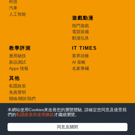
科技
汽車
人工智能
遊戲動漫
熱門遊戲
電競裝備
動漫玩具
教學評測
IT TIMES
應用秘技
業界頭條
新品測試
AI 策略
Apps 情報
名家專欄
其他
私隱政策
免責聲明
聯絡/關於我們
本網站使用Cookies來改善您的瀏覽體驗, 請確定您同意及接受我
© 2026 e-zone. All Rights Reserved.
們的
私隱政策與使用條款
才繼續瀏覽。
在Google
同意及關閉
追蹤《e-zone》