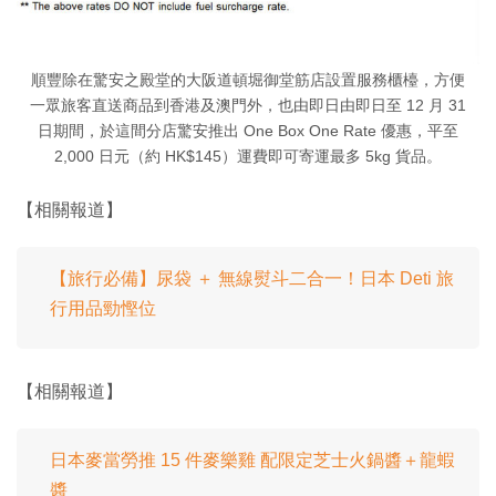
順豐除在驚安之殿堂的大阪道頓堀御堂筋店設置服務櫃檯，方便
一眾旅客直送商品到香港及澳門外，也由即日由即日至 12 月 31
日期間，於這間分店驚安推出 One Box One Rate 優惠，平至
2,000 日元（約 HK$145）運費即可寄運最多 5kg 貨品。
【相關報道】
【旅行必備】尿袋 ＋ 無線熨斗二合一！日本 Deti 旅
行用品勁慳位
【相關報道】
日本麥當勞推 15 件麥樂雞 配限定芝士火鍋醬＋龍蝦
醬