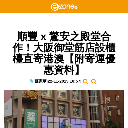
順豐 x 驚安之殿堂合
作！大阪御堂筋店設櫃
檯直寄港澳【附寄運優
惠資料】
|
蘇家華
|
22-11-2019 16:57
|