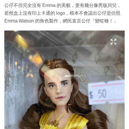
公仔不但完全沒有 Emma 的美貌，更有幾分像男版貝兒，
若然盒上沒有印上卡通的 logo，根本不會認出公仔是仿照
Emma Watson 的角色製作，網民直言公仔「變咗種！」