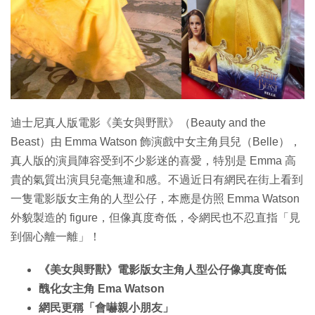
特集
迪士尼真人版電影《美女與野獸》（Beauty and the
Beast）由 Emma Watson 飾演戲中女主角貝兒（Belle），
真人版的演員陣容受到不少影迷的喜愛，特別是 Emma 高
貴的氣質出演貝兒毫無違和感。不過近日有網民在街上看到
一隻電影版女主角的人型公仔，本應是仿照 Emma Watson
外貌製造的 figure，但像真度奇低，令網民也不忍直指「見
到個心離一離」！
《美女與野獸》電影版女主角人型公仔像真度奇低
醜化女主角 Ema Watson
網民更稱「會嚇親小朋友」