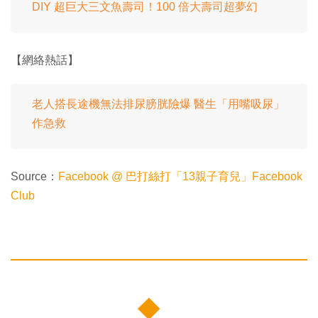
DIY 超巨大三文魚壽司！100 倍大壽司超夢幻
【網絡熱話】
老人搭長途機無法排尿膀胱險爆 醫生「用嘴吸尿」
作急救
Source：
Facebook @ 巴打絲打「13親子育兒」Facebook
Club