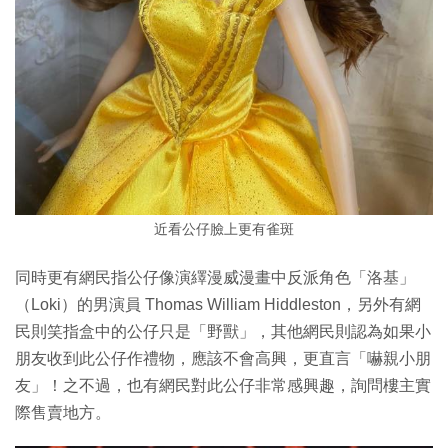
近看公仔臉上更有雀斑
同時更有網民指公仔像演繹漫威漫畫中反派角色「洛基」
（Loki）的男演員 Thomas William Hiddleston，另外有網
民則笑指盒中的公仔只是「野獸」，其他網民則認為如果小
朋友收到此公仔作禮物，應該不會高興，更直言「嚇親小朋
友」！之不過，也有網民對此公仔非常感興趣，詢問樓主實
際售賣地方。