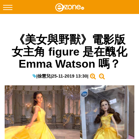
搜尋
《美女與野獸》電影版
Facebook
Instagram
女主角 figure 是在醜化
科技焦點
Emma Watson 嗎？
網絡生活
遊戲動漫
|
徐慧兒
|
25-11-2019 13:30
|
教學評測
EduTech
IT Times
生成式AI與雲端應用
Enterprise Digital Transformation