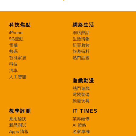
科技焦點
網絡生活
iPhone
網絡熱話
5G流動
生活情報
電腦
筍買着數
數碼
旅遊筍料
智能家居
熱門話題
科技
汽車
人工智能
遊戲動漫
熱門遊戲
電競裝備
動漫玩具
教學評測
IT TIMES
應用秘技
業界頭條
新品測試
AI 策略
Apps 情報
名家專欄