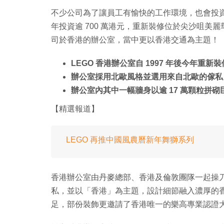
不少公司為了讓員工有愉快的工作環境，也會投資於辦
年投資逾 700 萬港元，重新裝修位於尖沙咀美麗華
司於香港的辦公室，當中更以香港交通為主題！
LEGO 香港辦公室自 1997 年後今年重新裝
辦公室採用北歐風格並選用來自北歐的傢私
辦公室內其中一幅牆身以逾 17 萬顆粒拼砌巨
【精選報道】
LEGO 再推中國風農曆新年舞獅系列
香港辦公室由丹麥總部、香港及倫敦團隊一起操
私，並以「香港」為主題，設計細節融入濃厚的
足，部份裝飾更邀請了香港唯一的樂高專業認證