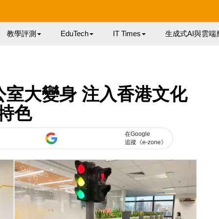
教學評測
EduTech
IT Times
生成式AI與雲端
辦公室大變身 注入香港文化
特色
在Google
追蹤《e-zone》