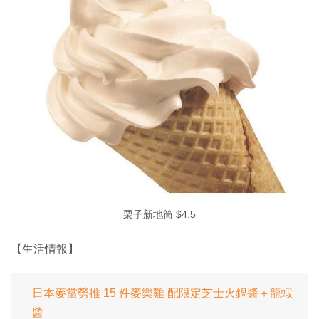
栗子新地筒 $4.5
【生活情報】
日本麥當勞推 15 件麥樂雞 配限定芝士火鍋醬＋龍蝦
醬