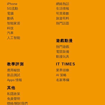
iPhone
網絡熱話
5G流動
生活情報
電腦
筍買着數
數碼
旅遊筍料
智能家居
熱門話題
科技
汽車
人工智能
遊戲動漫
熱門遊戲
電競裝備
動漫玩具
教學評測
IT TIMES
應用秘技
業界頭條
新品測試
AI 策略
Apps 情報
名家專欄
其他
私隱政策
免責聲明
聯絡/關於我們