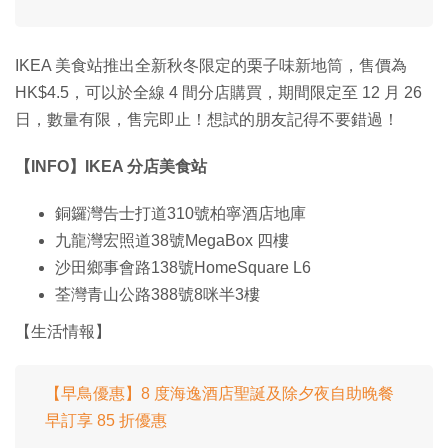
IKEA 美食站推出全新秋冬限定的栗子味新地筒，售價為
HK$4.5，可以於全線 4 間分店購買，期間限定至 12 月 26
日，數量有限，售完即止！想試的朋友記得不要錯過！
【INFO】IKEA 分店美食站
銅鑼灣告士打道310號柏寧酒店地庫
九龍灣宏照道38號MegaBox 四樓
沙田鄉事會路138號HomeSquare L6
荃灣青山公路388號8咪半3樓
【生活情報】
【早鳥優惠】8 度海逸酒店聖誕及除夕夜自助晚餐
早訂享 85 折優惠