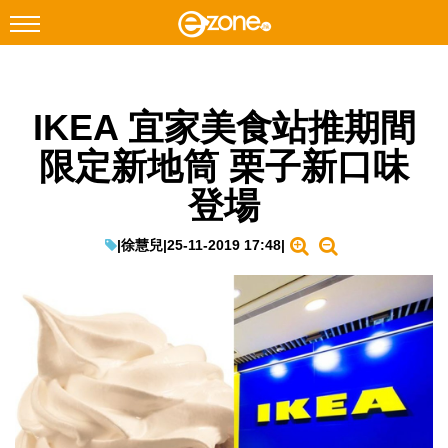
搜尋
IKEA 宜家美食站推期間
Facebook
Instagram
限定新地筒 栗子新口味
科技焦點
登場
網絡生活
遊戲動漫
|
徐慧兒
|
25-11-2019 17:48
|
教學評測
EduTech
IT Times
生成式AI與雲端應用
Enterprise Digital Transformation