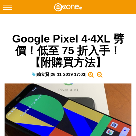
搜尋
Google Pixel 4‧4XL 劈
Facebook
Instagram
價！低至 75 折入手！
科技焦點
【附購買方法】
網絡生活
遊戲動漫
|
賴立賢
|
26-11-2019 17:03
|
教學評測
EduTech
IT Times
生成式AI與雲端應用
Enterprise Digital Transformation