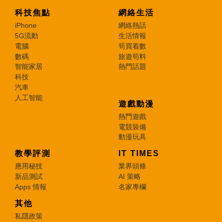
科技焦點
網絡生活
iPhone
網絡熱話
5G流動
生活情報
電腦
筍買着數
數碼
旅遊筍料
智能家居
熱門話題
科技
汽車
人工智能
遊戲動漫
熱門遊戲
電競裝備
動漫玩具
教學評測
IT TIMES
應用秘技
業界頭條
新品測試
AI 策略
Apps 情報
名家專欄
其他
私隱政策