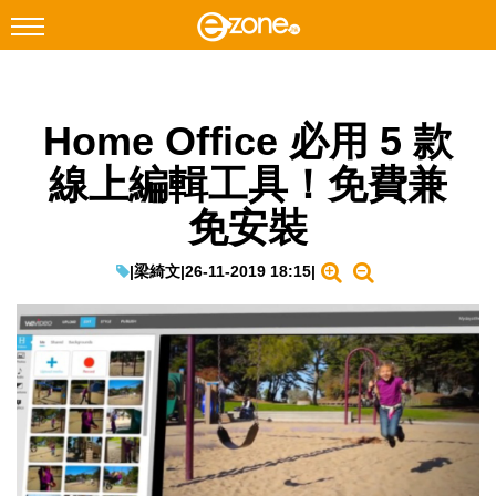
搜尋
Home Office 必用 5 款
Facebook
Instagram
線上編輯工具！免費兼
科技焦點
免安裝
網絡生活
遊戲動漫
|
梁綺文
|
26-11-2019 18:15
|
教學評測
EduTech
IT Times
生成式AI與雲端應用
Enterprise Digital Transformation