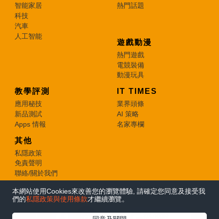
智能家居
熱門話題
科技
汽車
人工智能
遊戲動漫
熱門遊戲
電競裝備
動漫玩具
教學評測
IT TIMES
應用秘技
業界頭條
新品測試
AI 策略
Apps 情報
名家專欄
其他
私隱政策
免責聲明
聯絡/關於我們
本網站使用Cookies來改善您的瀏覽體驗, 請確定您同意及接受我
© 2026 e-zone. All Rights Reserved.
們的
私隱政策與使用條款
才繼續瀏覽。
在Google