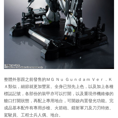
整體外形跟之前發售的ＭＧ Ｎｕ Ｇｕｎｄａｍ Ｖｅｒ．Ｋ
Ａ類似，細節就更加豐富。全身已預先上色，以及加上各種
標誌記號，各部份的裝甲亦可以打開，以及重現停機維修的
艙口打開狀態，再配上專用地台，可開啟內置發光功能。完
成品基本配件有專用步槍、火箭砲、鐳射軍刀及刀刃特效、
駕駛員、工程士兵人偶、地台。