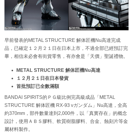
特集
早前發表的METAL STRUCTURE 解体匠機Nu高達完成
品，已確定１２月２１日在日本上市，不過全部已經預訂完
畢，相信未必會有街貨零售，有亦會是「天價」聖誕禮物。
METAL STRUCTURE 解体匠機Nu高達
１２月２１日在日本發貨
首批預訂已全數滿額
BANDAI SPIRITS的ＰＧ級比例完高級成品「METAL
STRUCTURE 解体匠機 RX-93 νガンダム」Nu高達，全高
約370mm，部件數量達到2,000件，以「真實存在」的概念
設計，使用ＡＢＳ膠料、軟質樹脂膠料、合金、蝕刻片等金
屬材料製作。