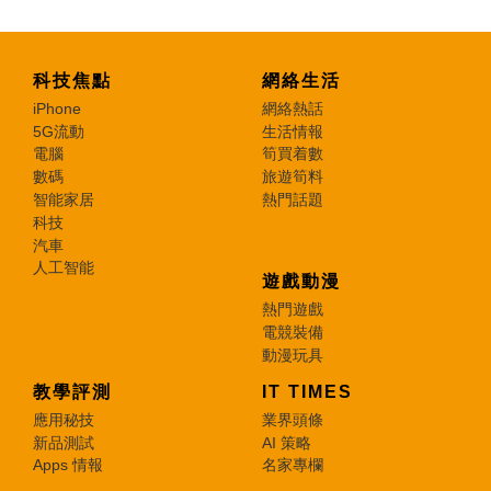
科技焦點
網絡生活
iPhone
網絡熱話
5G流動
生活情報
電腦
筍買着數
數碼
旅遊筍料
智能家居
熱門話題
科技
汽車
人工智能
遊戲動漫
熱門遊戲
電競裝備
動漫玩具
教學評測
IT TIMES
應用秘技
業界頭條
新品測試
AI 策略
Apps 情報
名家專欄