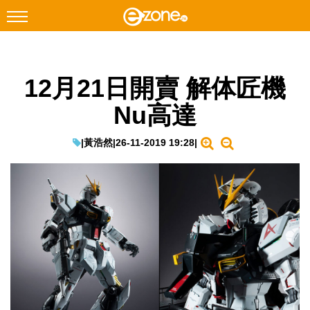
搜尋
12月21日開賣 解体匠機
Facebook
Instagram
Nu高達
科技焦點
網絡生活
|
黃浩然
|
26-11-2019 19:28
|
遊戲動漫
教學評測
EduTech
IT Times
生成式AI與雲端應用
Enterprise Digital Transformation