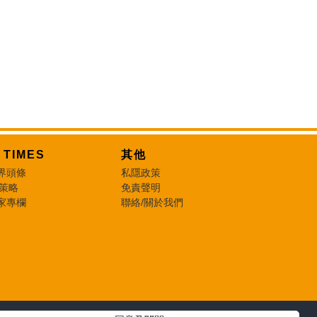
T TIMES
其他
界頭條
私隱政策
 策略
免責聲明
家專欄
聯絡/關於我們