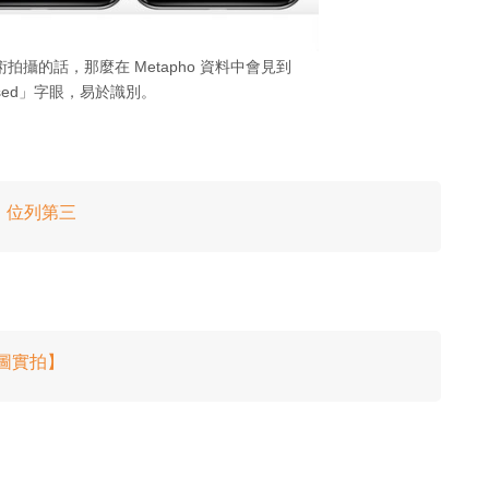
 技術拍攝的話，那麼在 Metapho 資料中會見到
Fused」字眼，易於識別。
出爐！位列第三
【多圖實拍】