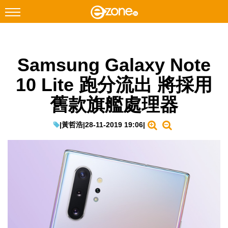
搜尋
Samsung Galaxy Note
Facebook
Instagram
10 Lite 跑分流出 將採用
科技焦點
舊款旗艦處理器
網絡生活
遊戲動漫
|
黃哲浩
|
28-11-2019 19:06
|
教學評測
EduTech
IT Times
生成式AI與雲端應用
Enterprise Digital Transformation