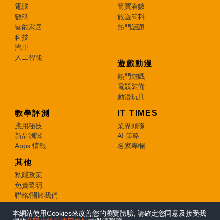
電腦
筍買着數
數碼
旅遊筍料
智能家居
熱門話題
科技
汽車
人工智能
遊戲動漫
熱門遊戲
電競裝備
動漫玩具
教學評測
IT TIMES
應用秘技
業界頭條
新品測試
AI 策略
Apps 情報
名家專欄
其他
私隱政策
免責聲明
聯絡/關於我們
本網站使用Cookies來改善您的瀏覽體驗, 請確定您同意及接受我
© 2026 e-zone. All Rights Reserved.