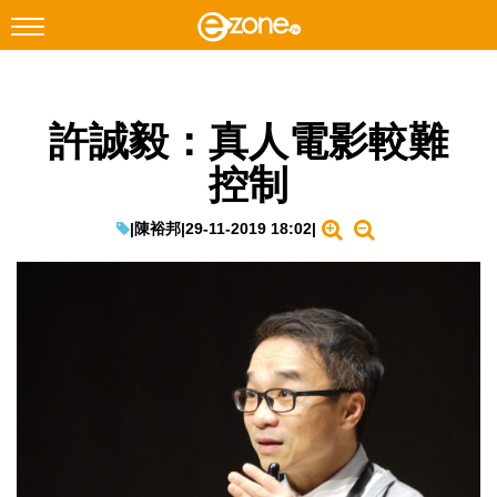
搜尋
許誠毅：真人電影較難
Facebook
Instagram
控制
科技焦點
網絡生活
|
陳裕邦
|
29-11-2019 18:02
|
遊戲動漫
教學評測
EduTech
IT Times
生成式AI與雲端應用
Enterprise Digital Transformation