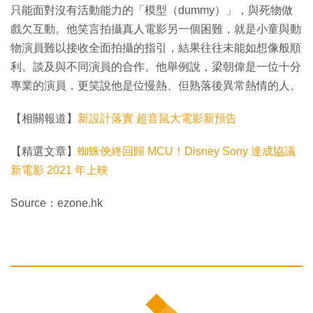
只能面對沒有活動能力的「模型（dummy）」，與死物做
戲欠互動。他笑言拍攝真人電影另一個困難，就是小童與動
物演員難以接收全面拍攝的指引，結果往往未能如想像般順
利。談及與不同演員的合作。他舉例說，梁朝偉是一位十分
專業的演員，更笑說他是位慢熱、但熟落後異常熱情的人。
【相關報道】
新設計落實 超音鼠大電影新預告
【精選文章】
蜘蛛俠終回歸 MCU！Disney Sony 達成協議
新電影 2021 年上映
Source：ezone.hk