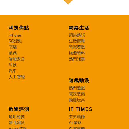
科技焦點
網絡生活
iPhone
網絡熱話
5G流動
生活情報
電腦
筍買着數
數碼
旅遊筍料
智能家居
熱門話題
科技
汽車
人工智能
遊戲動漫
熱門遊戲
電競裝備
動漫玩具
教學評測
IT TIMES
應用秘技
業界頭條
新品測試
AI 策略
Apps 情報
名家專欄