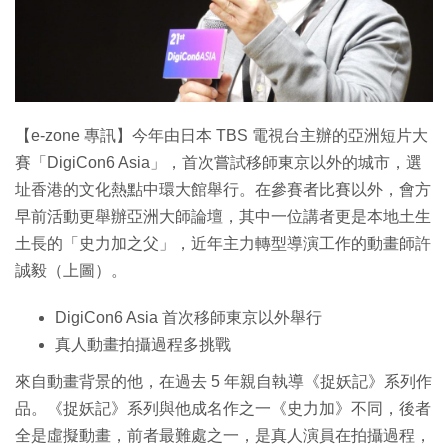
特集
【e-zone 專訊】今年由日本 TBS 電視台主辦的亞洲短片大
賽「DigiCon6 Asia」，首次嘗試移師東京以外的城市，選
址香港的文化熱點中環大館舉行。在參賽者比賽以外，會方
早前活動更舉辦亞洲大師論壇，其中一位講者更是本地土生
土長的「史力加之父」，近年主力轉型導演工作的動畫師許
誠毅（上圖）。
DigiCon6 Asia 首次移師東京以外舉行
真人動畫拍攝過程多挑戰
來自動畫背景的他，在過去 5 年親自執導《捉妖記》系列作
品。《捉妖記》系列與他成名作之一《史力加》不同，後者
全是虛擬動畫，前者最難處之一，是真人演員在拍攝過程，