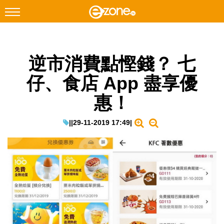
搜尋
逆市消費點慳錢？ 七
Facebook
Instagram
仔、食店 App 盡享優
科技焦點
惠！
網絡生活
遊戲動漫
|
|
29-11-2019 17:49
|
教學評測
EduTech
IT Times
生成式AI與雲端應用
Enterprise Digital Transformation